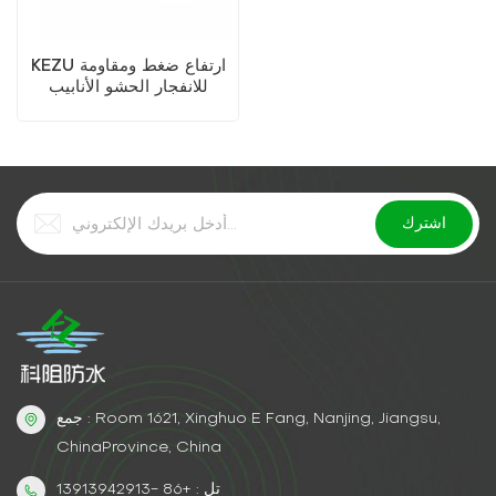
KEZU ارتفاع ضغط ومقاومة
للانفجار الحشو الأنابيب
جمع : Room 1621, Xinghuo E Fang, Nanjing, Jiangsu,
ChinaProvince, China
تل : +86 -13913942913