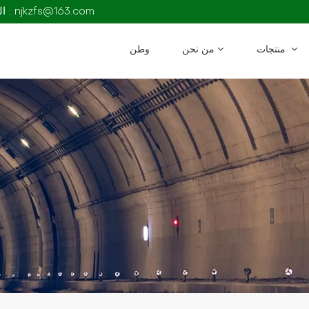
البريد الإلكتروني : njkzfs@163.com
منتجات
من نحن
وطن