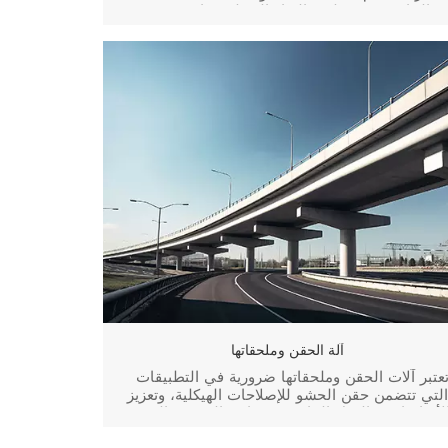
الجافة، قم بتنظيف الغبار السطحي. ابحث عن
الشقوق وقم بوضع علامة على طول خط التماس
بقلم رصاص أو طباشير. حفر الثقوب: وفقًا لسمك
الهيكل الخرساني، على بعد حوالي 50-150 مم من
الشق، يتم حفر ثقوب متقاطعة على كلا ال...
آلة الحقن وملحقاتها
تعتبر آلات الحقن وملحقاتها ضرورية في التطبيقات
لتي تتضمن حقن الحشو للإصلاحات الهيكلية، وتعزيز
لأساسات، والعزل المائي، ومشاريع الهندسة المدنية
الأخرى. فيما يلي دليل مفصل للعمليات وحلول