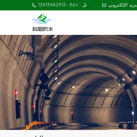
تل : +86 -13913942913