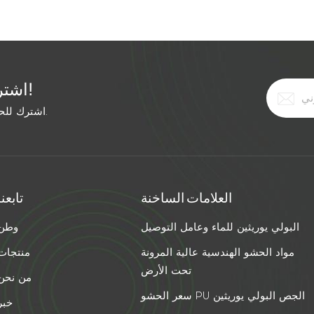
ا
للأشعة فوق البنفسجية ومتانة لمختلف الأسطح. فيما
يلي دليل لعمل...
اشترك في النشرة الإخبارية المجانية!
اشترك للحصول على آخر الأخبار. ابق على اطلاع بأحدث الاتجاهات.
العلامات الساخنة
تابعنا
البولي يوريثين للماء وعامل التوصيل
وطن
مواد الحشو الهندسية عالية المرونة
منتجات
تحت الأرض
من نحن
سعر الحشو PU الجص البولي يوريثين
خبر