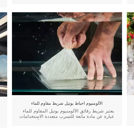
الهيكلية وتعزيز الأساسات والعزل المائي. فيما يلي
نظرة عامة على العمليات النموذجية وحلول التطبيق
لمواد الحشو بالحقن. انقر فوق الصورة >>>>> I.
التطبيقات الشائعة لمواد الحشو بالحقن إص...
الألومنيوم احباط بوتيل شريط مقاوم للماء
يعتبر شريط رقائق الألومنيوم بوتيل المقاوم للماء
عبارة عن مادة مانعة للتسرب متعددة الاستخدامات
ا
تستخدم في مشاريع البناء والسيارات والأسقف. مع
ا
طبقة بوتيل ذاتية اللصق وسطح من رقائق
الألومنيوم، فإنه يوفر مقاومة ممتازة للماء ومقاومة