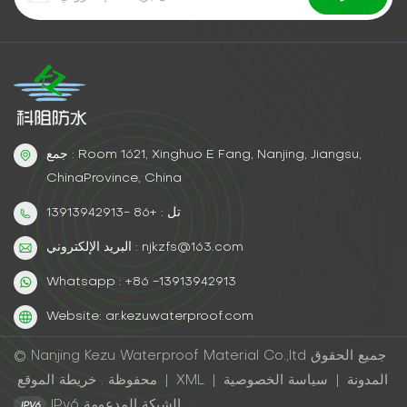
جمع : Room 1621, Xinghuo E Fang, Nanjing, Jiangsu,
ChinaProvince, China
تل : +86 -13913942913
البريد الإلكتروني : njkzfs@163.com
Whatsapp : +86 -13913942913
Website: ar.kezuwaterproof.com
© Nanjing Kezu Waterproof Material Co.,ltd جميع الحقوق
المدونة
|
سياسة الخصوصية
|
XML
|
خريطة الموقع
محفوظة .
IPv6 الشبكة المدعومة