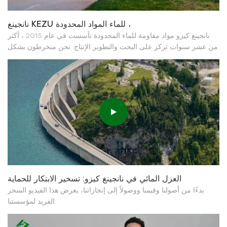
نانجينغ KEZU للماء المواد المحدودة ،
نانجينغ كيزو مواد مقاومة للماء المحدودة تأسست في عام 2015 ، أكثر
من عشر سنوات تركز على البحث والتطوير الإنتاج. نحن منخرطون بشكل
رئيسي في الطلاء المضاد للماء PU ذو الأساس المائي للبلاط الفولاذي
الملون، ومحول الصدأ، والمواد اللاصقة الشفافة المقاومة للماء، وعامل
توصيل البولي يوريثين ذو الأساس المائي /...
العزل المائي في نانجينغ كيزو: تسخير الابتكار للحماية
بدءًا من أصولنا وقيمنا ووصولاً إلى إنجازاتنا، يعرض هذا الفيديو السحر
الفريد لمؤسستنا.