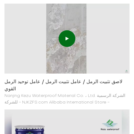
لاصق تثبيت الرمل / عامل تثبيت الرمل / عامل توحيد الرمل
القوي
Nanjing Kezu Waterproof Material Co. ، Ltd. الشركة الرسمية
للشركة - NJKZFS.com Alibaba International Store -
NJKZ.En.Alibaba.com Kezu Sand Consigation Agent هو
مستحلب على أساس مقطوع من قبل مركب واحد. يستخدم بشكل
أساسي مستحلب البوليمر عالي الجودة والإضافات كمواد خام رئيسية ،
ويشكل التفاعل الثانوي غرا...