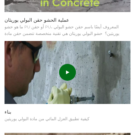
عملية الحشو حقن البولي يوريثان
ما هو حشو PU أو حقن PU، المعروف أيضًا باسم حقن حشو البولي
يوريثين؟ حشو البولي يوريثان هي تقنية متخصصة تتضمن حقن مادة
البولي يوريثين الممدد لمنع تدفق المياه إلى الأسفل أو من خلال الشقوق
أو لملء الفراغات تحت الألواح أو المفاصل الخرسانية أو خلف الجدران
والمفاصل الخرسانية. تعتبر هذه الطريقة مفيدة...
بناء
كيفية تطبيق العزل المائي من مادة البولي يوريثين