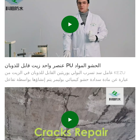
عنصر واحد زيت قابل للذوبان PU الحشو المواد
عامل سد تسرب البولي يوريثين القابل للذوبان في الزيت من KEZU
عبارة عن مادة سدادة حشو كيميائي بوليمر يتم إنشاؤها بواسطة تفاعل
كيميائي بلمرة MDI لدهون بولي إيزوسيانات وبولي إيثرات البولي
هيدروكربون. يتم استخدامه لإصلاح التسرب في الشقوق الخرسانية في
المباني وتعزيز الأساس والتسرب في حالات الطوارئ. إنها...