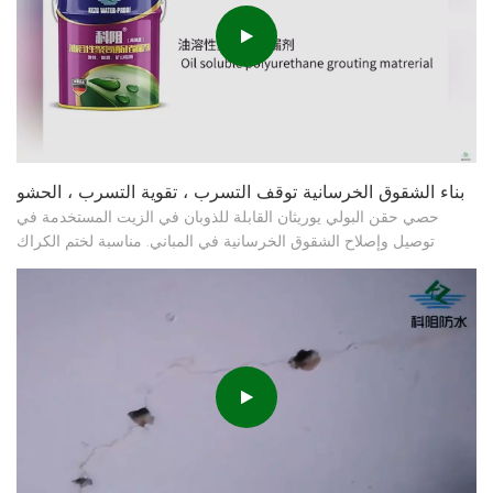
بناء الشقوق الخرسانية توقف التسرب ، تقوية التسرب ، الحشو
حصي حقن البولي يوريثان القابلة للذوبان في الزيت المستخدمة في
توصيل وإصلاح الشقوق الخرسانية في المباني. مناسبة لختم الكراك
وتعزيز مشاريع تحت الأرض مثل المترو والأنفاق والسدود والموانئ
البحرية والأرصفة والمرائب. البريد الإلكتروني ： njkzfs@163.com
whatsapp ： +86 18851644700 #groutingmaterial #o...