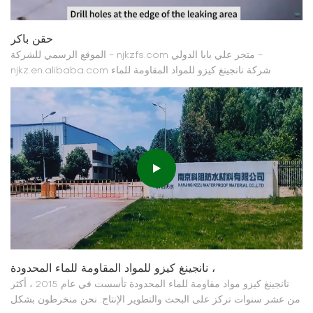
حقن باكر
الموقع الرسمي للشركة - njkzfs.com متجر علي بابا الدولي -
njkz.en.alibaba.com شركة نانجينغ كيزو للمواد المقاومة للماء
المحدودة باكر الحقن,التعبئة الميكانيكية، تعبئة الحقن، المنافذ السطحية،
رماح الحقن، الملحقات آلة تعبئة حقن الألومنيوم ذات القطر الصغير |
ماكينة تعبئة حقن الألومنيوم ماكينة تعبئة اقتصا...
نانجينغ كيزو للمواد المقاومة للماء المحدودة ،
نانجينغ كيزو مواد مقاومة للماء المحدودة تأسست في عام 2015 ، أكثر
من عشر سنوات تركز على البحث والتطوير الإنتاج. نحن منخرطون بشكل