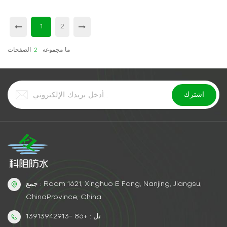
رئيسي في الطلاء المضاد للماء PU ذو الأساس المائي للبلاط الفولاذي
الملون، ومحول الصدأ، والمواد اللاصقة الشفافة المقاومة للماء، وعامل
توصيل البولي يوريثين ذو الأساس المائي /...
1
2
ما مجموعه
2
الصفحات
جمع : Room 1621, Xinghuo E Fang, Nanjing, Jiangsu,
ChinaProvince, China
تل : +86 -13913942913