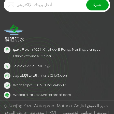
جمع : Room 1621, Xinghuo E Fang, Nanjing, Jiangsu,
ChinaProvince, China
تل : +86 -13913942913
البريد الإلكتروني : njkzfs@163.com
Whatsapp : +86 -13913942913
Website: ar.kezuwaterproof.com
© Nanjing Kezu Waterproof Material Co.,ltd جميع الحقوق
المدونة
|
سياسة الخصوصية
|
XML
|
خريطة الموقع
محفوظة .