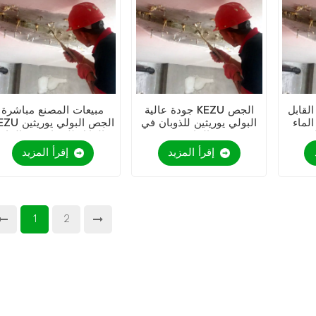
لقابل
جودة عالية KEZU الجص
مبيعات المصنع مباشرة
ء KEZU
البولي يوريثين للذوبان في
KEZU الجص البولي ي
م
الماء
القابل للذوبان في الماء
إقرأ المزيد
إقرأ المزيد
1
2