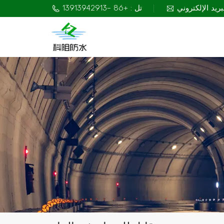
تل : +86 -13913942913