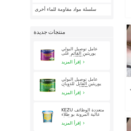
سلسلة مواد مقاومة للماء أخرى
منتجات جديدة
عامل توصيل البولي
يوريثين القائم على
الزيت KEZU
إقرأ المزيد
عامل توصيل البولي
يوريثين القابل للذوبان
في الماء KEZU
إقرأ المزيد
ي
KEZU متعددة الوظائف
عالية المرونة بو طلاء
للماء
إقرأ المزيد