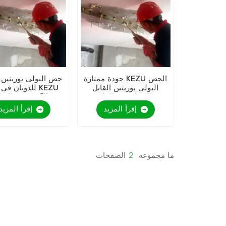
جودة ممتازة KEZU الجص
جص البولي يوريثين ا
البولي يوريثين القابل
للذوبان في الما
للذوبان في الماء
الآمن وغير السا
إقرأ المزيد
إقرأ المزيد
ما مجموعه
2
الصفحات