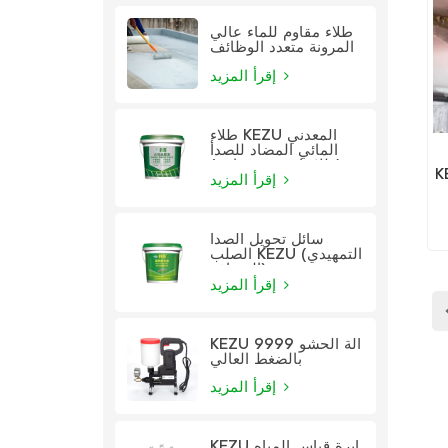
طلاء مقاوم للماء عالي
المرونة متعدد الوظائف
إقرأ المزيد
طلاء KEZU المعدني
المائي المضاد للصدأ
(طلاء اثنين في واحد)
وريثين
إقرأ المزيد
سائل تحويل الصدأ
الصلب KEZU (التمهيدي
الشفاف)
إقرأ المزيد
KEZU 9999 آلة الحشو
بالضغط العالي
إقرأ المزيد
KEZU إبرة قياس المياه