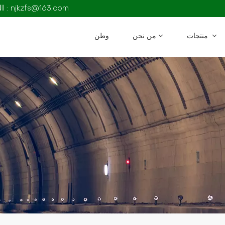
البريد الإلكتروني : njkzfs@163.com
منتجات
من نحن
وطن