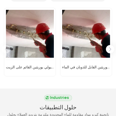
عامل توصيل البولي يوريثين القابل للذوبان في الماء KEZU
عامل توصيل البولي يوريثين القائم على الزيت KEZU
إقرأ المزيد
إقرأ المزيد
Industries
حلول التطبيقات
نانجينغ كيزو مواد مقاومة للماء المحدودة ملتزمة بتزويد العملاء بحلول