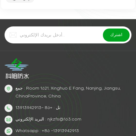
جمع : Room 1621, Xinghuo E Fang, Nanjing, Jiangsu,
ChinaProvince, China
تل : +86 -13913942913
البريد الإلكتروني : njkzfs@163.com
Whatsapp : +86 -13913942913