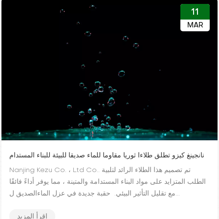
الألومنيوم،...
11
MAR
نانجينغ كيزو تطلق طلاءا ثوريا مقاوما للماء صديقا للبيئة للبناء المستدام
Nanjing Kezu Co. ، Ltd Co.. تم تصميم هذا الطلاء الرائد لتلبية
الطلب المتزايد على مواد البناء المستدامة والمتينة ، مما يوفر أداءً فائقًا
مع تقليل التأثير البيئي. حقبة جديدة في عزل الماءالصديق ل...
إقرأ المزيد