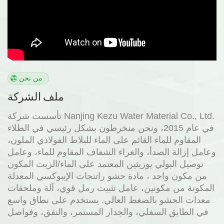
من نحن
ملف الشركة
تأسست شركة Nanjing Kezu Water Material Co., Ltd.
في عام 2015، ونحن منخرطون بشكل رئيسي في الطلاء
المقاوم للماء القائم على الماء للبلاط الفولاذي الملون،
وعامل إزالة الصدأ، والغراء الشفاف المقاوم للماء، وعامل
توصيل البولي يوريثين المعتمد على الماء/الزيت المكون
من مكون واحد ، مادة حشو راتنجات الإيبوكسي المعدلة
المكونة من مكونين، عامل تثبيت رمل قوي، آلة وملحقات
معدات الحشو بالضغط العالي. يستخدم على نطاق واسع
في الطابق السفلي، والجدار المستمر، والنفق، وفواصل