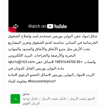
سائل/مواد حقن البولي يوريثين تستخدم لسد وإصلاح الشقوق
الخرسانية في المباني. مناسبة لختم الشقوق وتعزيز المشاريع
تحت الأرض مثل مترو الأنفاق والأنفاق والسدود والموانئ
البحرية والأرصفة والجراجات. البريد الإلكتروني:
njkzfs@163.com واتساب: +86 18851644700
#سائل حقن
مادة البولي يوريثين القابل للذوبان في
الزيت
#مواد_البولي_يوريثين
#سائل الحشو الرغوي
#مادة
#kezuwaterproof
مقاومة للماء
سابق
لاصق تثبيت الرمل / عامل تثبيت الرمل / عامل توحيد
الرمل القوي