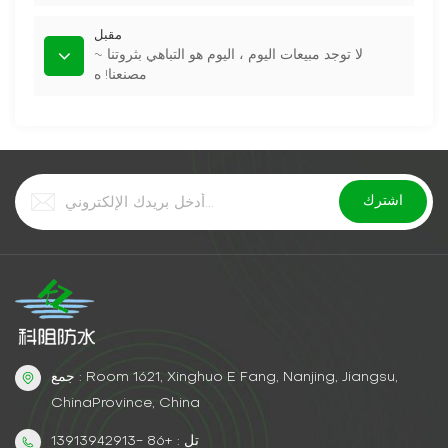
مقبل
لا توجد مبيعات اليوم ، اليوم هو التباهي بثروتنا ~
مصنعنا! ه
جمع : Room 1621, Xinghuo E Fang, Nanjing, Jiangsu,
ChinaProvince, China
تل : +86 -13913942913