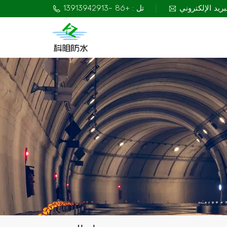
تل : +86 -13913942913