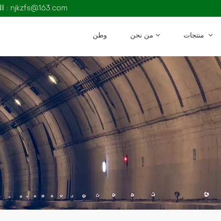
البريد الإلكتروني : njkzfs@163.com
منتجات
من نحن
وطن