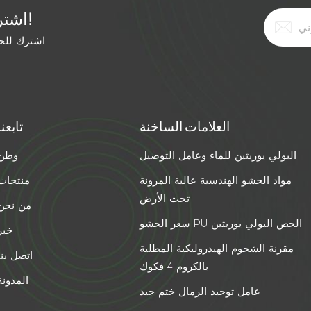
اشترك في النشرة الإخبارية المجانية!
اشترك للحصول على آخر الأخبار. ابق على اطلاع بأحدث الاتجاهات.
العلامات الساخنة
تابعنا
البولي يوريثين للماء وعامل التوصيل
وطن
مواد الحشو الهندسية عالية المرونة
منتجات
تحت الأرض
من نحن
سعر الحشو PU الجص البولي يوريثين
خبر
مقرنة الشحوم الهيدروليكية المطلية
اتصل بنا
بالكروم 4 فكوك
المدونة
عامل توحيد الرمال ختم جيد