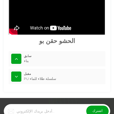
الحشو حقن بو
سابق
بناء
مقبل
PU سلسلة طلاء للماء