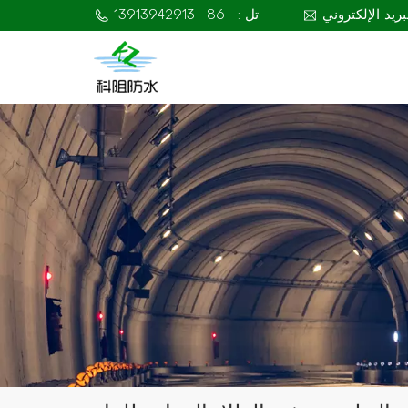
تل : +86 -13913942913