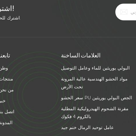
اشترك في النشرة الإخبارية المجانية!
اشترك للحصول على آخر الأخبار. ابق على اطلاع بأحدث الاتجاهات.
العلامات الساخنة
تابعنا
البولي يوريثين للماء وعامل التوصيل
وطن
مواد الحشو الهندسية عالية المرونة
منتجات
تحت الأرض
من نحن
سعر الحشو PU الجص البولي يوريثين
خبر
مقرنة الشحوم الهيدروليكية المطلية
اتصل بنا
بالكروم 4 فكوك
المدونة
عامل توحيد الرمال ختم جيد