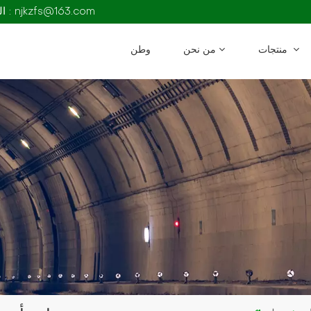
البريد الإلكتروني : njkzfs@163.com
منتجات
من نحن
وطن