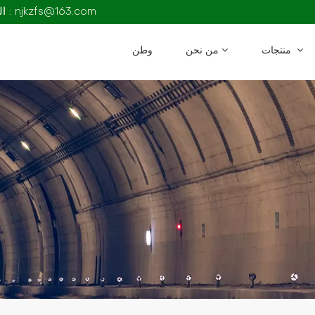
البريد الإلكتروني : njkzfs@163.com
منتجات
من نحن
وطن