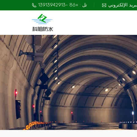
تل : +86 -13913942913