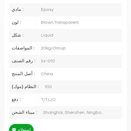
مادي :
Epoxy
لون :
Brown,Transparent
شكل :
Liquid
المواصفات :
20kg/Group
رقم الصنف :
kz-010
أصل المنتج :
China
النظام (موك) :
100
دفع :
T/T,L/C
ميناء الشحن :
Shanghai, Shenzhen, Ningbo...
استعلام