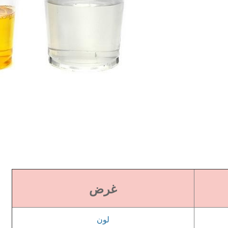
غرض
لون