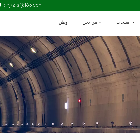
البريد الإلكتروني : njkzfs@163.com
منتجات
من نحن
وطن