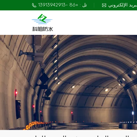
تل : +86 -13913942913