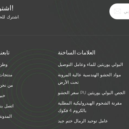
اشترك في النشرة الإخبارية المجانية!
اشترك للحصول على آخر الأخبار. ابق على اطلاع بأحدث الاتجاهات.
العلامات الساخنة
تابعنا
البولي يوريثين للماء وعامل التوصيل
وطن
مواد الحشو الهندسية عالية المرونة
منتجات
تحت الأرض
من نحن
سعر الحشو PU الجص البولي يوريثين
خبر
مقرنة الشحوم الهيدروليكية المطلية
اتصل بنا
بالكروم 4 فكوك
المدونة
عامل توحيد الرمال ختم جيد