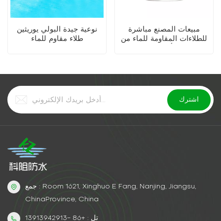
مبيعات المصنع مباشرة
نوعية جيدة البولي يوريثين
للطلاءات المقاومة للماء من
طلاء مقاوم للماء
البوليستر أمين التي يمكن
تخصيصها بكميات كبيرة
جمع : Room 1621, Xinghuo E Fang, Nanjing, Jiangsu,
ChinaProvince, China
تل : +86 -13913942913