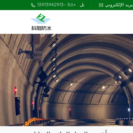
تل : +86 -13913942913