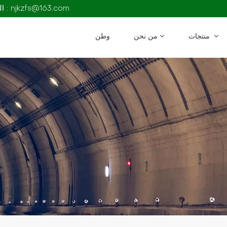
البريد الإلكتروني : njkzfs@163.com
منتجات
من نحن
وطن