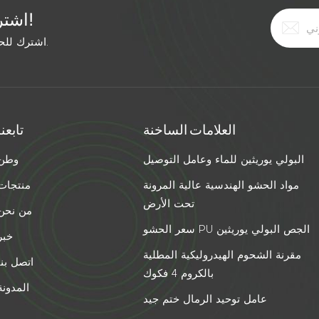
اشترك في النشرة الإخبارية المجانية!
اشترك للحصول على آخر الأخبار. ابق على اطلاع بأحدث الاتجاهات.
العلامات الساخنة
تابعنا
البولي يوريثين للماء وعامل التوصيل
وطن
مواد الحشو الهندسية عالية المرونة
منتجات
تحت الأرض
من نحن
سعر الحشو PU الجص البولي يوريثين
خبر
مقرنة الشحوم الهيدروليكية المطلية
اتصل بنا
بالكروم 4 فكوك
المدونة
عامل توحيد الرمال ختم جيد