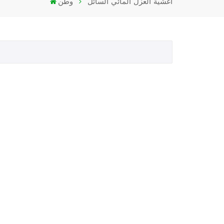
أغشية العزل المائي السائل
وطن