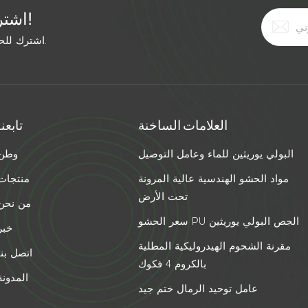
اشترك في النشرة الإخبارية المجانية!
اشترك للحصول على آخر الأخبار. ابق على اطلاع بأحدث الاتجاهات.
العلامات الساخنة
تابعنا
البولي يوريثين للماء وعامل التوصيل
وطن
مواد الحشو الهندسية عالية المرونة
منتجات
تحت الأرض
من نحن
سعر الحشو PU الجص البولي يوريثين
خبر
مقرنة الشحوم الهيدروليكية المطلية
اتصل بنا
بالكروم 4 فكوك
المدونة
عامل توحيد الرمال ختم جيد