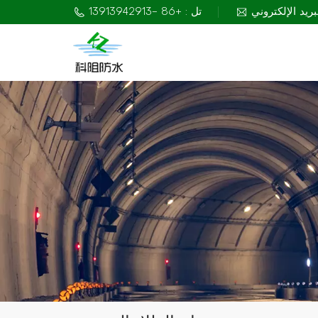
تل : +86 -13913942913