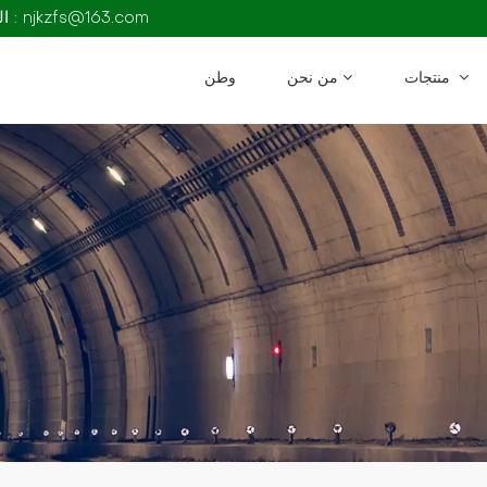
البريد الإلكتروني : njkzfs@163.com
منتجات
من نحن
وطن