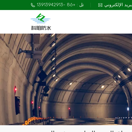
تل : +86 -13913942913