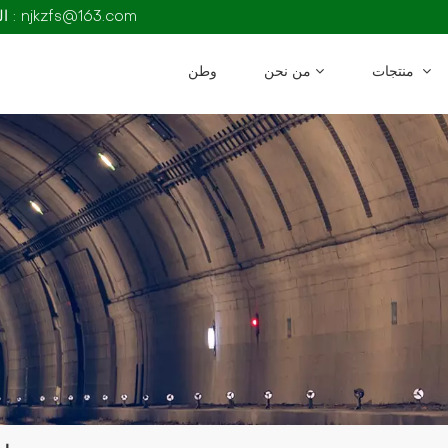
البريد الإلكتروني : njkzfs@163.com
منتجات
من نحن
وطن