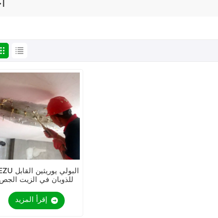
اخ
KEZU البولي يوريثين
للذوبان في الزيت الجص
إقرأ المزيد