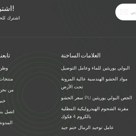
اشترك في النشرة الإخبارية المجانية!
اشترك للحصول على آخر الأخبار. ابق على اطلاع بأحدث الاتجاهات.
العلامات الساخنة
تابعنا
البولي يوريثين للماء وعامل التوصيل
وطن
مواد الحشو الهندسية عالية المرونة
منتجات
تحت الأرض
من نحن
سعر الحشو PU الجص البولي يوريثين
خبر
مقرنة الشحوم الهيدروليكية المطلية
اتصل بنا
بالكروم 4 فكوك
المدونة
عامل توحيد الرمال ختم جيد