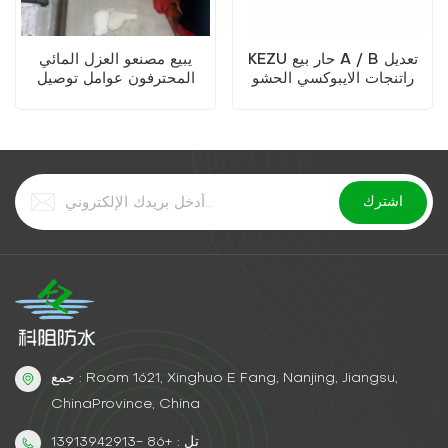
KEZU حار بيع A / B تعديل
يبيع مصنعو العزل المائي
راتنجات الايبوكسي الحشو
المحترفون عوامل توصيل
المواد
البولي يوريثين القابلة للذوبان
في الزيت
جمع : Room 1621, Xinghuo E Fang, Nanjing, Jiangsu,
ChinaProvince, China
تل : +86 -13913942913