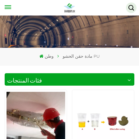
مادة حقن الحشو PU
وطن
فئات المنتجات