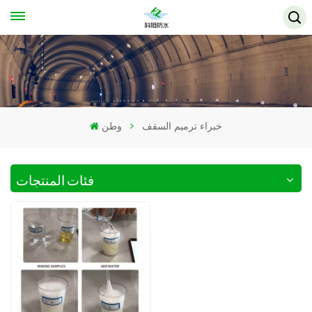
خبراء ترميم السقف
وطن
فئات المنتجات