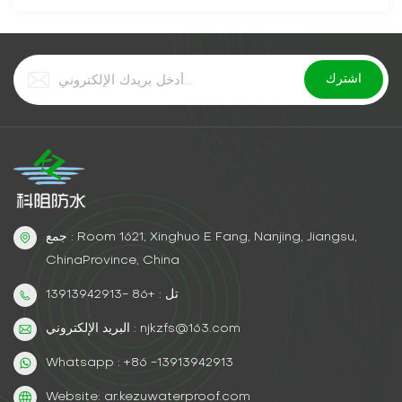
جمع : Room 1621, Xinghuo E Fang, Nanjing, Jiangsu,
ChinaProvince, China
تل : +86 -13913942913
البريد الإلكتروني : njkzfs@163.com
Whatsapp : +86 -13913942913
Website: ar.kezuwaterproof.com