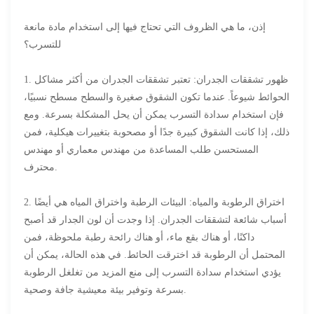
إذن، ما هي الظروف التي تحتاج فيها إلى استخدام مادة مانعة
للتسرب؟
1. ظهور تشققات الجدران: تعتبر تشققات الجدران من أكثر مشاكل
الحوائط شيوعاً. عندما تكون الشقوق صغيرة والسطح مسطح نسبيًا،
فإن استخدام سدادة التسرب يمكن أن يحل المشكلة بسرعة. ومع
ذلك، إذا كانت الشقوق كبيرة جدًا أو مصحوبة بتغييرات هيكلية، فمن
المستحسن طلب المساعدة من مهندس معماري أو مهندس
محترف.
2. اختراق الرطوبة والمياه: البيئات الرطبة واختراق المياه هي أيضًا
أسباب شائعة لتشققات الجدران. إذا وجدت أن لون الجدار قد أصبح
داكنًا، أو هناك بقع ماء، أو هناك رائحة رطبة ملحوظة، فمن
المحتمل أن الرطوبة قد اخترقت الحائط. في هذه الحالة، يمكن أن
يؤدي استخدام سدادة التسرب إلى منع المزيد من تغلغل الرطوبة
بسرعة وتوفير بيئة معيشية جافة وصحية.