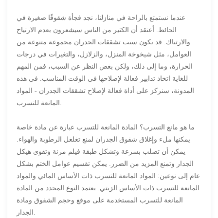
عندما نستمتع بالراحة في منازلنا، نجد فجأة شقوقًا صغيرة في
الحائط. أعتقد أن الكثير من الناس سيشعرون بعدم الارتياح
والارتباك. قد يكون سبب تشققات الجدران مجموعة متنوعة من
العوامل، مثل شيخوخة المنزل، والزلازل، والتغيرات في درجات
الحرارة، وما إلى ذلك، ولكن بغض النظر عن السبب، فمن المهم
للغاية اتخاذ تدابير فعالة لإصلاحها في الوقت المناسب. في هذه
المدونة، سنركز على أداة فعالة لإصلاح تشققات الجدران - المواد
المانعة للتسرب.
ما هو مانع التسرب؟ المادة المانعة للتسرب عبارة عن مادة خاصة
يمكنها ملء وإغلاق شقوق الجدران لمنع تغلغل الرطوبة والهواء.
يمكن أن تصلب بسرعة وتشكل طبقة فيلم مرنة وتقوي هيكل
الجدار وتمنع المزيد من الضرر. يمكن تقسيم عوامل الختم بشكل
عام إلى نوعين: المواد المانعة للتسرب ذات الأساس المائي والمواد
المانعة للتسرب ذات الأساس الزيتي. يعتمد النوع المحدد من المادة
المانعة للتسرب المستخدمة على موقع وحجم الشقوق ومادة
الجدار.