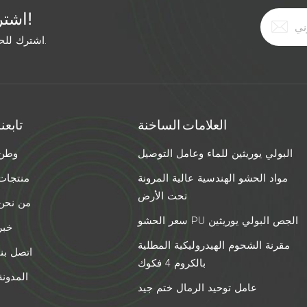
اشترك في النشرة الإخبارية المجانية!
اشترك للحصول على آخر الأخبار. ابق على اطلاع بأحدث الاتجاهات.
العلامات الساخنة
تابعنا
البولي يوريثين للماء وعامل التوصيل
وطن
مواد الحشو الهندسية عالية المرونة
منتجات
تحت الأرض
من نحن
سعر الحشو PU الجص البولي يوريثين
خبر
مقرنة الشحوم الهيدروليكية المطلية
اتصل بنا
بالكروم 4 فكوك
المدونة
عامل توحيد الرمال ختم جيد