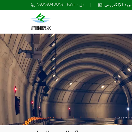
تل : +86 -13913942913