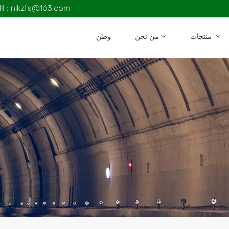
البريد الإلكتروني : njkzfs@163.com
منتجات
من نحن
وطن