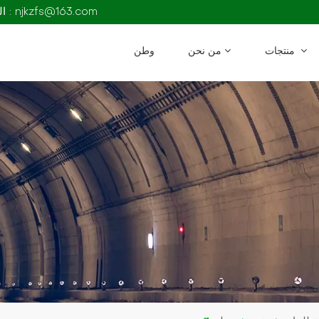
البريد الإلكتروني : njkzfs@163.com
منتجات
من نحن
وطن