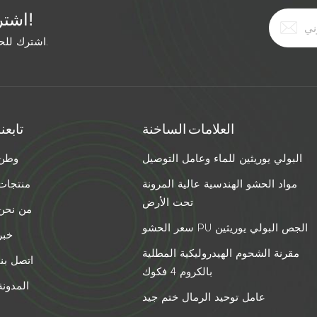
اشترك في النشرة الإخبارية المجانية!
اشترك للحصول على آخر الأخبار. ابق على اطلاع بأحدث الاتجاهات.
العلامات الساخنة
تابعنا
البولي يوريثين للماء وعامل التوصيل
وطن
مواد الحشو الهندسية عالية المرونة
منتجات
تحت الأرض
من نحن
سعر الحشو PU الجص البولي يوريثين
خبر
مقرنة الشحوم الهيدروليكية المطلية
اتصل بنا
بالكروم 4 فكوك
المدونة
عامل توحيد الرمال ختم جيد