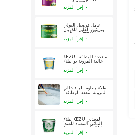
الزيت KEZU
لماء من خلال
إقرأ المزيد
عامل توصيل البولي
يوريثين القابل للذوبان
في الماء KEZU
إقرأ المزيد
ًا ممكنًا. من
KEZU متعددة الوظائف
عالية المرونة بو طلاء
للماء
إقرأ المزيد
طلاء مقاوم للماء عالي
المرونة متعدد الوظائف
إقرأ المزيد
طلاء KEZU المعدني
المائي المضاد للصدأ
(طلاء اثنين في واحد)
إقرأ المزيد