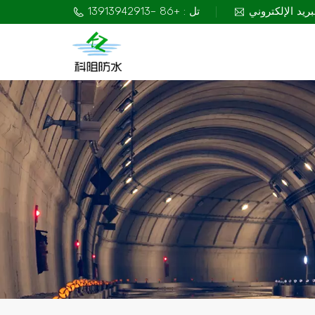
تل : +86 -13913942913