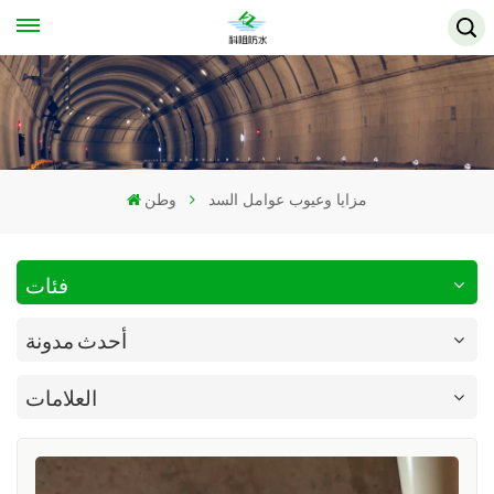
مزايا وعيوب عوامل السد
وطن
فئات
أحدث مدونة
العلامات