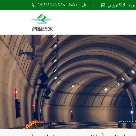
تل : +86 -13913942913