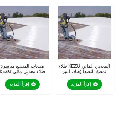
طلاء KEZU المعدني المائي
مبيعات المصنع مباشرة
المضاد للصدأ (طلاء اثنين
KEZU طلاء معدني مائي
في واحد)
مضاد للصدأ (طلاء ثنائي ف
واحد)
إقرأ المزيد
إقرأ المزيد