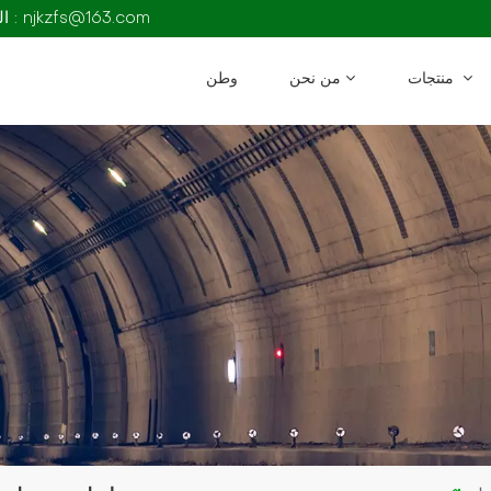
البريد الإلكتروني : njkzfs@163.com
منتجات
من نحن
وطن