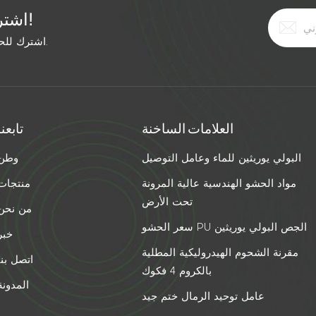
اشترك في النشرة الإخبارية المجانية!
اشترك للحصول على آخر الأخبار. ابق على اطلاع بأحدث الاتجاهات.
العلامات الساخنة
تابعنا
البولي يوريثين للماء وعامل التوصيل
وطن
مواد الحشو الهندسية عالية المرونة
منتجات
تحت الأرض
من نحن
سعر الحشو PU الجص البولي يوريثين
خبر
مقرنة الشحوم الهيدروليكية المطلية
اتصل بنا
بالكروم 4 فكوك
المدونة
عامل توحيد الرمال ختم جيد