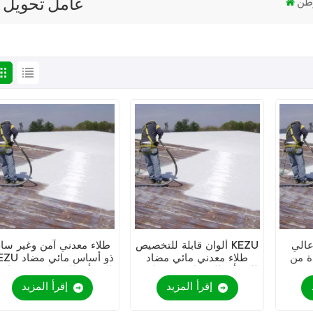
عامل تحويل م
طن
عالي
ألوان قابلة للتخصيص KEZU
طلاء معدني آمن وغير سا
KEZ (طلاء
طلاء معدني مائي مضاد
KEZU ذو أساس مائ
للصدأ (طلاء ثنائي في واحد)
للصدأ (طلاء ثنائي في واحد
إقرأ المزيد
إقرأ المزيد