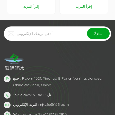
إقرأ المزيد
إقرأ المزيد
جمع : Room 1621, Xinghuo E Fang, Nanjing, Jiangsu,
ChinaProvince, China
تل : +86 -13913942913
البريد الإلكتروني : njkzfs@163.com
Whatsapp : +86 -13913942913