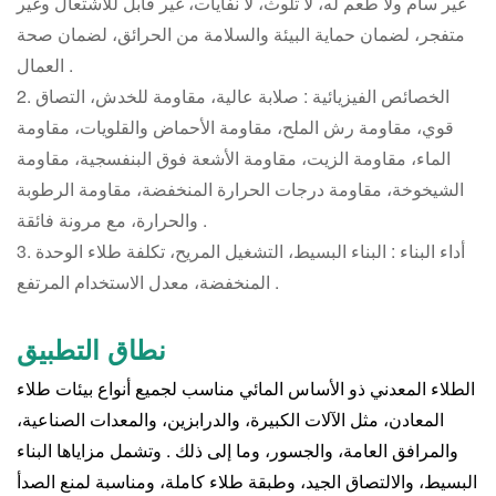
غير سام ولا طعم له، لا تلوث، لا نفايات، غير قابل للاشتعال وغير
متفجر، لضمان حماية البيئة والسلامة من الحرائق، لضمان صحة
العمال .
2. الخصائص الفيزيائية : صلابة عالية، مقاومة للخدش، التصاق
قوي، مقاومة رش الملح، مقاومة الأحماض والقلويات، مقاومة
الماء، مقاومة الزيت، مقاومة الأشعة فوق البنفسجية، مقاومة
الشيخوخة، مقاومة درجات الحرارة المنخفضة، مقاومة الرطوبة
والحرارة، مع مرونة فائقة .
3. أداء البناء : البناء البسيط، التشغيل المريح، تكلفة طلاء الوحدة
المنخفضة، معدل الاستخدام المرتفع .
نطاق التطبيق
الطلاء المعدني ذو الأساس المائي مناسب لجميع أنواع بيئات طلاء
المعادن، مثل الآلات الكبيرة، والدرابزين، والمعدات الصناعية،
والمرافق العامة، والجسور، وما إلى ذلك . وتشمل مزاياها البناء
البسيط، والالتصاق الجيد، وطبقة طلاء كاملة، ومناسبة لمنع الصدأ