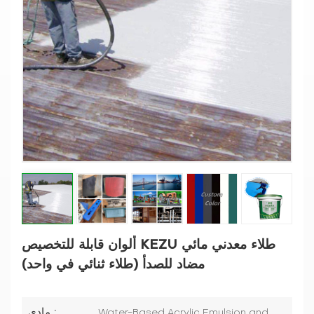
ألوان قابلة للتخصيص KEZU طلاء معدني مائي
مضاد للصدأ (طلاء ثنائي في واحد)
مادي :
Water-Based Acrylic Emulsion and