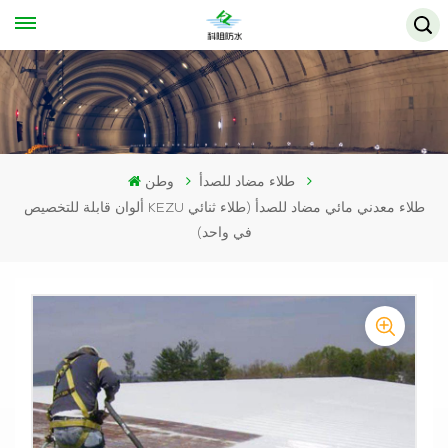
طلاء مضاد للصدأ
وطن
ألوان قابلة للتخصيص KEZU طلاء معدني مائي مضاد للصدأ (طلاء ثنائي
في واحد)