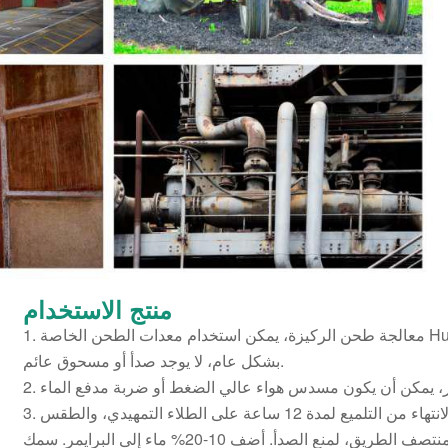
منتج
الاستخدام
1. معالجة طحن الركيزة، يمكن استخدام معدات الطحن الخاصة Huicai، درجة سطح الطحن خشن
بشكل عام، لا يوجد صدأ أو مسحوق عائم.
3. رذاذ التمهيدي: يجب الانتباه إلى الانتهاء من التلميع لمدة 12 ساعة على الطلاء التمهيدي، والطقس
الجيد، ولا يمكن أن تمطر في منتصف الطريق، لمنع الصدأ. أضف 10-20% ماء إلى البرايمر. سمك