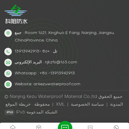
جمع : Room 1621, Xinghuo E Fang, Nanjing, Jiangsu,
ChinaProvince, China
تل : +86 -13913942913
البريد الإلكتروني : njkzfs@163.com
Whatsapp : +86 -13913942913
Website: ar.kezuwaterproof.com
© Nanjing Kezu Waterproof Material Co.,ltd جميع الحقوق
المدونة
|
سياسة الخصوصية
|
XML
|
خريطة الموقع
محفوظة .
IPv6 الشبكة المدعومة