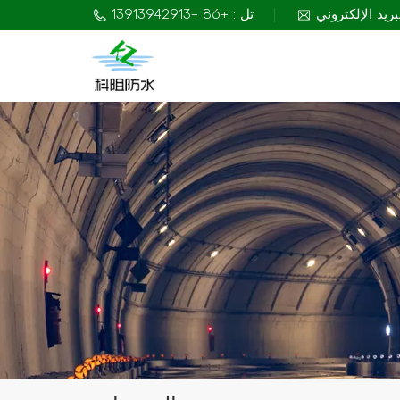
تل : +86 -13913942913