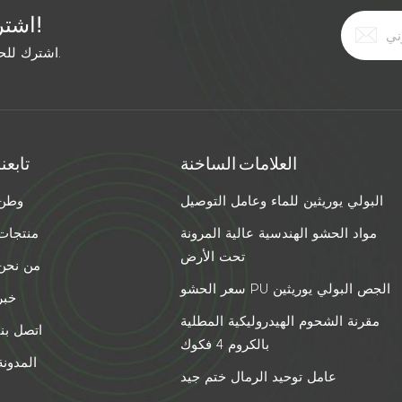
اشترك في النشرة الإخبارية المجانية!
اشترك للحصول على آخر الأخبار. ابق على اطلاع بأحدث الاتجاهات.
العلامات الساخنة
تابعنا
البولي يوريثين للماء وعامل التوصيل
وطن
مواد الحشو الهندسية عالية المرونة
منتجات
تحت الأرض
من نحن
سعر الحشو PU الجص البولي يوريثين
خبر
مقرنة الشحوم الهيدروليكية المطلية
اتصل بنا
بالكروم 4 فكوك
المدونة
عامل توحيد الرمال ختم جيد