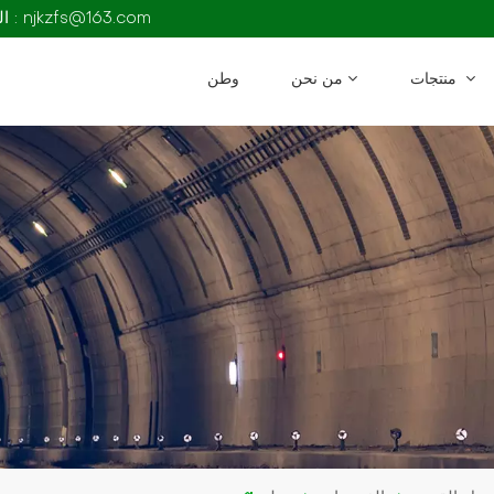
البريد الإلكتروني : njkzfs@163.com
منتجات
من نحن
وطن