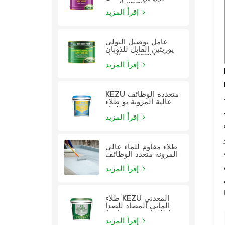
الزيت KEZU
إقرأ المزيد
عامل توصيل البولي
يوريثين القابل للذوبان
في الماء KEZU
إقرأ المزيد
KEZU متعددة الوظائف
عالية المرونة بو طلاء
للماء
إقرأ المزيد
طلاء مقاوم للماء عالي
المرونة متعدد الوظائف
إقرأ المزيد
طلاء KEZU المعدني
المائي المضاد للصدأ
(طلاء اثنين في واحد)
إقرأ المزيد