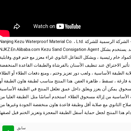
Nanjing Kezu Waterproof Material Co. ، Ltd. الشركة الرسمية للشركة - NJKZFS.com Alibaba International Store -
NJKZ.En.Alibaba.com Kezu Sand Consigation Agent هو مستحلب على أساس مقطوع من قبل مركب واحد. يستخدم بشكل
اد خام رئيسية ، ويشكل التفاعل الثانوي غراء معزز مع ختم قوي وقابلية
ق تأثير الاختراق عند تنظيف الأسنان بالفرشاة والطبقات القاعدة المنخفضة
بة الطبقة الأساسية ، ولعب دور تعزيز وختم ، ومنع دفعات الطلاء أو الطلاء
ة فارغة ، تسقط ، ظاهرة العفن. هذا المنتج مناسب لطبقة هاون الطبقة أو
سحوق. يمكن أن يعزز ويغلق داخل عمق تغلغل المنتج في الطبقة الأساسية
 الأساسية من إزالة مسحوق الطلاء. استخدم أساسًا مثل: الطبقة العليا من
صلاح الثانوي مع صلابة أقل وطبقة قاعدة هاون منخفضة الجودة وغيرها من
ام هذا المنتج لجعل حماية أسفل الطبقة المعجزة وتعزيز الختم قبل لصقها
سابق