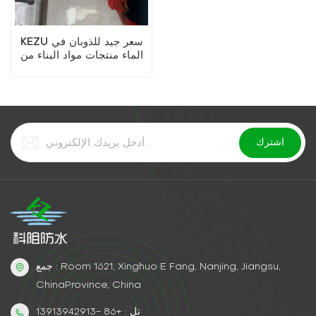
KEZU سعر جيد للذوبان في
الماء منتجات مواد البناء من
مادة البولي يوريثين الجص
جمع : Room 1621, Xinghuo E Fang, Nanjing, Jiangsu,
ChinaProvince, China
تل : +86 -13913942913