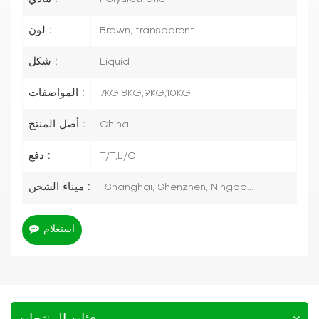
لون :
Brown, transparent
شكل :
Liquid
المواصفات :
7KG,8KG,9KG,10KG
أصل المنتج :
China
دفع :
T/T,L/C
ميناء الشحن :
Shanghai, Shenzhen, Ningbo...
استعلام
فئات المنتجات