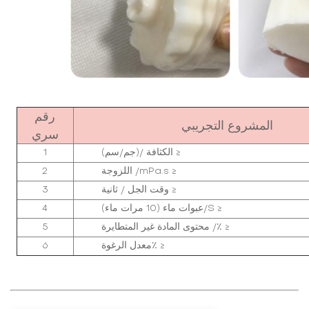
رقم
المشروع التجريبي
سري
الكثافة /(جم/سم) ≥
1
اللزوجة /mPa.s ≥
2
وقت الجل / ثانية ≥
3
عبوات ماء (10 مرات ماء)/S ≥
4
محتوى المادة غير المتطايرة /٪ ≥
5
معدل الرغوة٪ ≥
6