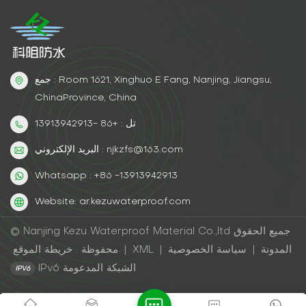
جمع : Room 1621, Xinghuo E Fang, Nanjing, Jiangsu,
ChinaProvince, China
تل : +86 -13913942913
البريد الإلكتروني : njkzfs@163.com
Whatsapp : +86 -13913942913
Website: ar.kezuwaterproof.com
© Nanjing Kezu Waterproof Material Co.,ltd جميع الحقوق
المدونة
|
سياسة الخصوصية
|
XML
|
خريطة الموقع
محفوظة .
IPv6 الشبكة المدعومة