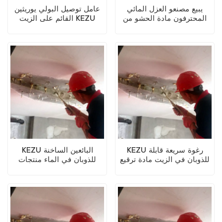
يبيع مصنعو العزل المائي
عامل توصيل البولي يوريثين
المحترفون مادة الحشو من
القائم على الزيت KEZU
راتنجات الايبوكسي المعدلة A
/ B
KEZU رغوة سريعة قابلة
KEZU البائعين الساخنة
للذوبان في الزيت مادة ترقيع
للذوبان في الماء منتجات
الجص البولي يوريثين
مواد البناء من مادة البولي
يوريثين الجص