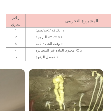
رقم
المشروع التجريبي
سري
الكثافة /(جم/سم) ≥
1
اللزوجة /mPa.s ≥
2
وقت الجل / ثانية ≥
3
محتوى المادة غير المتطايرة /٪ ≥
4
معدل الرغوة٪ ≥
5