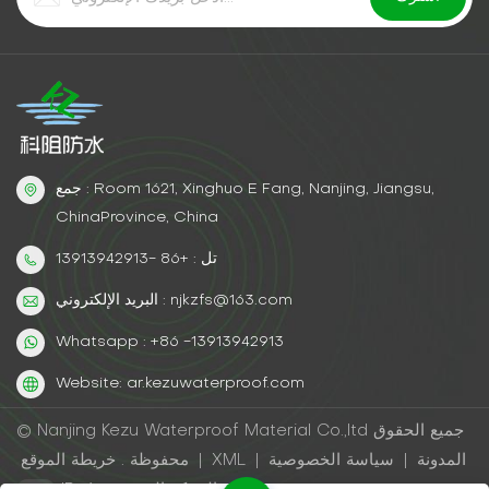
جمع : Room 1621, Xinghuo E Fang, Nanjing, Jiangsu,
ChinaProvince, China
تل : +86 -13913942913
البريد الإلكتروني : njkzfs@163.com
Whatsapp : +86 -13913942913
Website: ar.kezuwaterproof.com
© Nanjing Kezu Waterproof Material Co.,ltd جميع الحقوق
المدونة
|
سياسة الخصوصية
|
XML
|
خريطة الموقع
محفوظة .