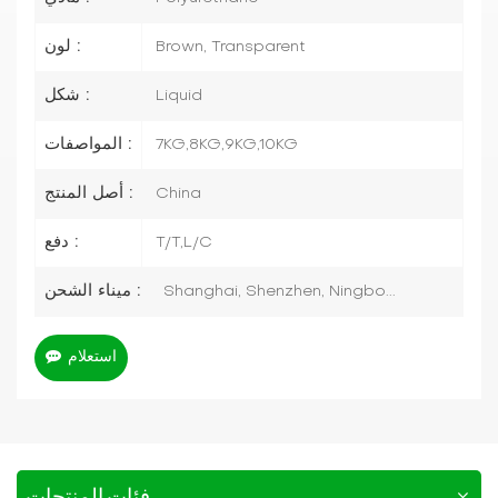
لون :
Brown, Transparent
شكل :
Liquid
المواصفات :
7KG,8KG,9KG,10KG
أصل المنتج :
China
دفع :
T/T,L/C
ميناء الشحن :
Shanghai, Shenzhen, Ningbo...
استعلام
فئات المنتجات