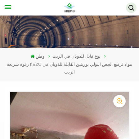
نوع قابل للذوبان في الزيت
وطن
رغوة سريعة KEZU مواد ترقيع الجص البولي يوريثين القابلة للذوبان في
الزيت