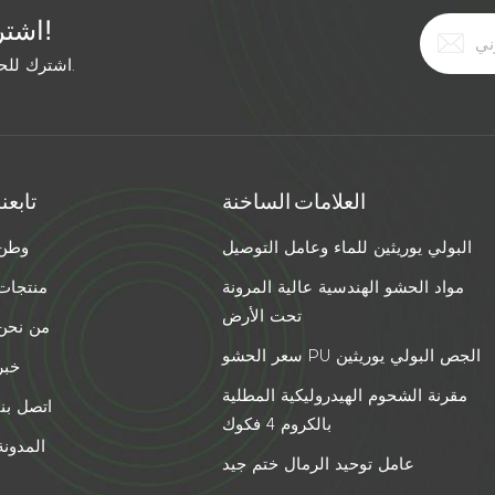
اشترك في النشرة الإخبارية المجانية!
اشترك للحصول على آخر الأخبار. ابق على اطلاع بأحدث الاتجاهات.
العلامات الساخنة
تابعنا
البولي يوريثين للماء وعامل التوصيل
وطن
مواد الحشو الهندسية عالية المرونة
منتجات
تحت الأرض
من نحن
سعر الحشو PU الجص البولي يوريثين
خبر
مقرنة الشحوم الهيدروليكية المطلية
اتصل بنا
بالكروم 4 فكوك
المدونة
عامل توحيد الرمال ختم جيد