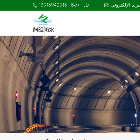
تل : +86 -13913942913