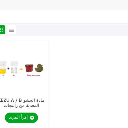
KEZU A / B مادة الحش
المعدلة من راتنجات
الايبوكسي
إقرأ المزيد