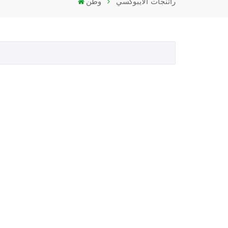
راتنجات الايبوكسي
وطن