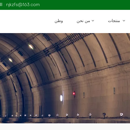
البريد الإلكتروني : njkzfs@163.com
منتجات
من نحن
وطن