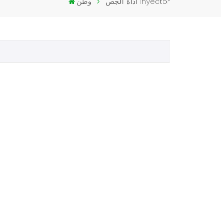
أداة الجص Inyector
وطن