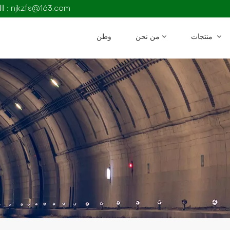
البريد الإلكتروني : njkzfs@163.com
منتجات
من نحن
وطن