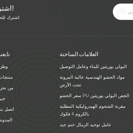
اشترك في النشرة الإخبارية المجانية!
اشترك للحصول على آخر الأخبار. ابق على اطلاع بأحدث الاتجاهات.
العلامات الساخنة
تابعنا
البولي يوريثين للماء وعامل التوصيل
وطن
مواد الحشو الهندسية عالية المرونة
منتجات
تحت الأرض
من نحن
سعر الحشو PU الجص البولي يوريثين
خبر
مقرنة الشحوم الهيدروليكية المطلية
اتصل بنا
بالكروم 4 فكوك
المدونة
عامل توحيد الرمال ختم جيد