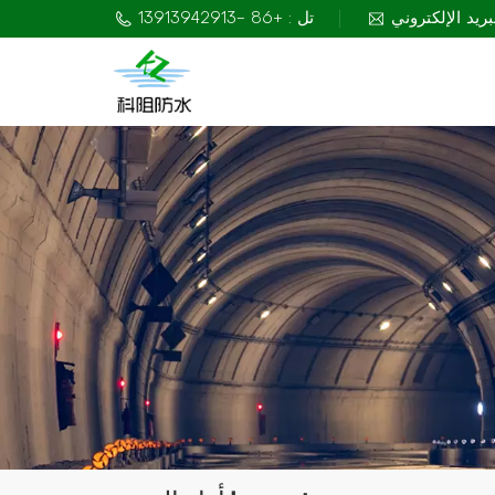
تل : +86 -13913942913