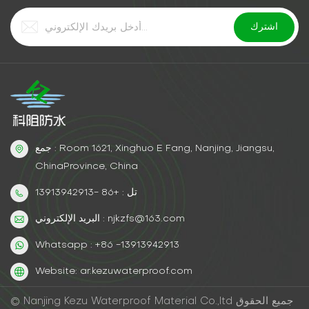
جمع : Room 1621, Xinghuo E Fang, Nanjing, Jiangsu,
ChinaProvince, China
تل : +86 -13913942913
البريد الإلكتروني : njkzfs@163.com
Whatsapp : +86 -13913942913
Website: ar.kezuwaterproof.com
© Nanjing Kezu Waterproof Material Co.,ltd جميع الحقوق