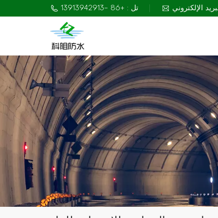
تل : +86 -13913942913