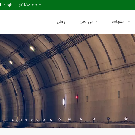
البريد الإلكتروني : njkzfs@163.com
منتجات
من نحن
وطن