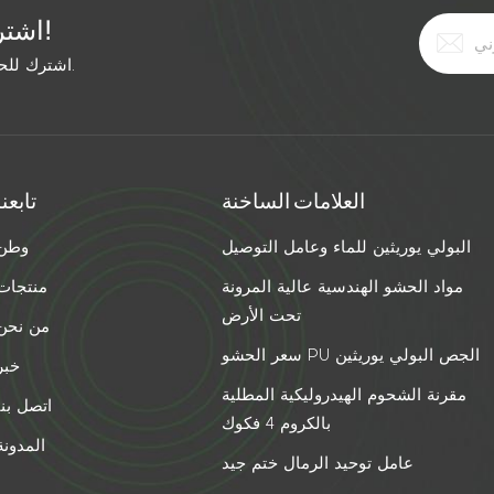
اشترك في النشرة الإخبارية المجانية!
اشترك للحصول على آخر الأخبار. ابق على اطلاع بأحدث الاتجاهات.
العلامات الساخنة
تابعنا
البولي يوريثين للماء وعامل التوصيل
وطن
مواد الحشو الهندسية عالية المرونة
منتجات
تحت الأرض
من نحن
سعر الحشو PU الجص البولي يوريثين
خبر
مقرنة الشحوم الهيدروليكية المطلية
اتصل بنا
بالكروم 4 فكوك
المدونة
عامل توحيد الرمال ختم جيد