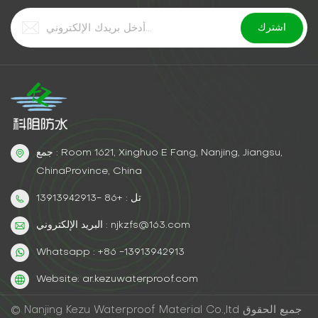
جمع : Room 1621, Xinghuo E Fang, Nanjing, Jiangsu,
ChinaProvince, China
تل : +86 -13913942913
البريد الإلكتروني : njkzfs@163.com
Whatsapp : +86 -13913942913
Website: ar.kezuwaterproof.com
© Nanjing Kezu Waterproof Material Co.,ltd جميع الحقوق