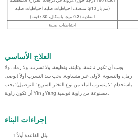
منتصف احتياطيات صلبة احتياطيات صلبة φ10 مم بار)
النفاذية (0.3 ميجا باسكال، 30 دقيقة)
احتياطيات صلبة
العلاج الأساسي
يجب أن تكون ناعمة، وثابتة، ونظيفة، ولا تسرب، ولا رماد، ولا
رمل، والتسوية الأولى غير متساوية. يجب سد التسرب أولاً (يوصى
باستخدام "لا يتسرب الماء من نوع التخثر السريع" للتوصيل): يجب
أن تكون زاوية Yin وYang مصنوعة من زاوية قوسية.
إجراءات البناء
بلل القاعدة أولاً.