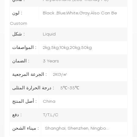
لون :
Black ,Blue,White,Gray.Also Can Be
Custom
شكل :
Liquid
المواصفات :
2kg,5kg,10kg,20kg,50kg
الضمان :
3 Years
الجرعة المرجعية :
2KG/㎡
درجة الحرارة المثلى :
5℃-35℃
أصل المنتج :
China
دفع :
T/T,L/C
ميناء الشحن :
Shanghai, Shenzhen, Ningbo...