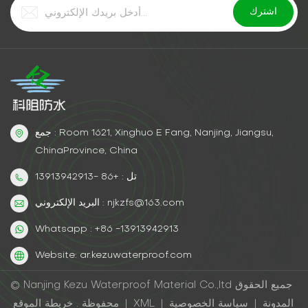
جمع : Room 1621, Xinghuo E Fang, Nanjing, Jiangsu,
ChinaProvince, China
تل : +86 -13913942913
البريد الإلكتروني : njkzfs@163.com
Whatsapp : +86 -13913942913
Website: ar.kezuwaterproof.com
© Nanjing Kezu Waterproof Material Co.,ltd جميع الحقوق
المدونة
|
سياسة الخصوصية
|
XML
|
خريطة الموقع
محفوظة .