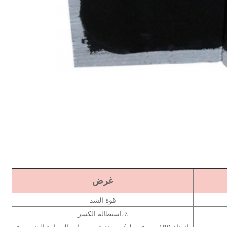
غرض
قوة الشد
استطالة الكسر،٪
مرونة في درجات الحرارة المنخفضة (انحناء 180 درجة حول