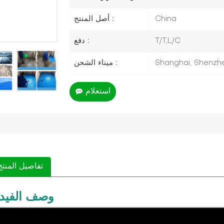
أصل المنتج :
China
دفع :
T/T,L/C
ميناء الشحن :
Shanghai, Shenzhen
استعلام
تفاصيل المنتج
وصف الفيدي