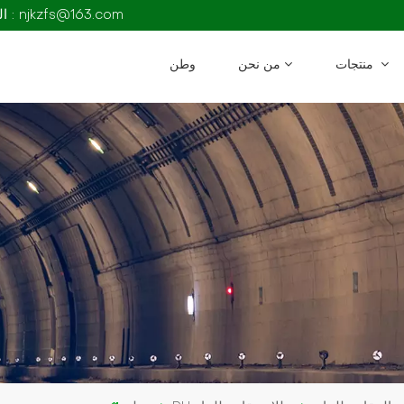
البريد الإلكتروني : njkzfs@163.com
منتجات
من نحن
وطن