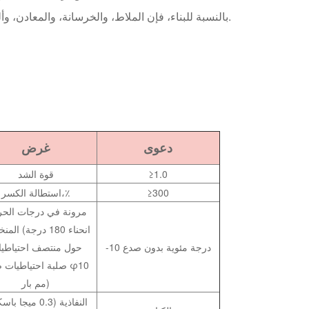
بالنسبة للبناء، فإن الملاط، والخرسانة، والمعادن، وألواح الرغوة، والطبقة العازلة، وما إلى ذلك، تتمتع بقدرة التصاق قوية.
دعوى
غرض
≥1.0
قوة الشد
≥300
استطالة الكسر،٪
مرونة في درجات الحر
المنخفضة (انح
-10 درجة مئوية بدون صدع
حول منتصف احتياطي
صلبة احتياطيات صلبة
مم بار)
النفاذية (0.3 ميجا 