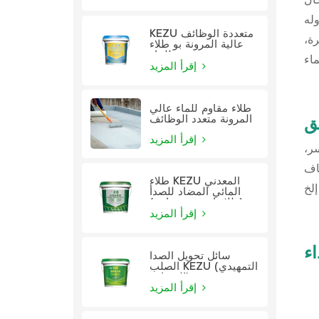
وله
KEZU متعددة الوظائف
ة،
عالية المرونة بو طلاء
للماء
إقرأ المزيد
طلاء مقاوم للماء عالي
ق
المرونة متعدد الوظائف
إقرأ المزيد
سر،
ياف
طلاء KEZU المعدني
المائي المضاد للصدأ
(طلاء اثنين في واحد)
إقرأ المزيد
ء
سائل تحويل الصدأ
الصلب KEZU (التمهيدي
الشفاف)
إقرأ المزيد