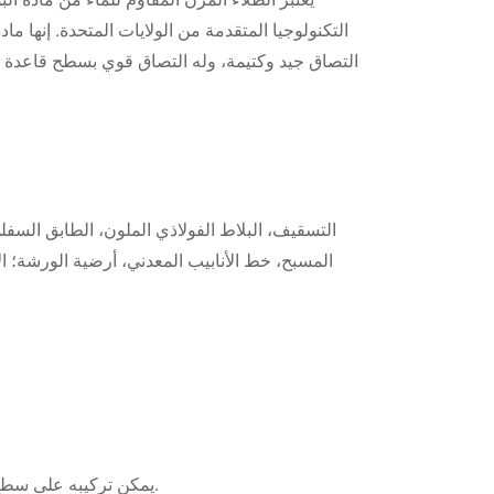
التكنولوجيا المتقدمة من الولايات المتحدة. إنها ما
التصاق جيد وكتيمة، وله التصاق قوي بسطح قاعدة ال
التسقيف، البلاط الفولاذي الملون، الطابق السفل
المسبح، خط الأنابيب المعدني، أرضية الورشة؛ ا
يمكن تركيبه على سطح قاعدي رطب (بدون ماء صافي) أو جاف، ويكون الطلاء قويًا ومرنًا.