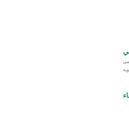
ي
وصى
اء