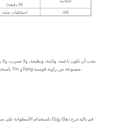
الكتامة
30 دقيقة)
≥65
احتياطيات صلبة
يجب أن تكون ناعمة، وثابتة، ونظيفة، ولا تسرب، ولا ر
باستخدام "لا يتسرب الماء من نوع التخثر السريع" للتوصيل): يجب أن تكون زاوية Yin وYang مصنوعة من زاوية قوسية.
قم بالتدحرج ذهابًا وإيابًا باستخدام الأسطوانة على 