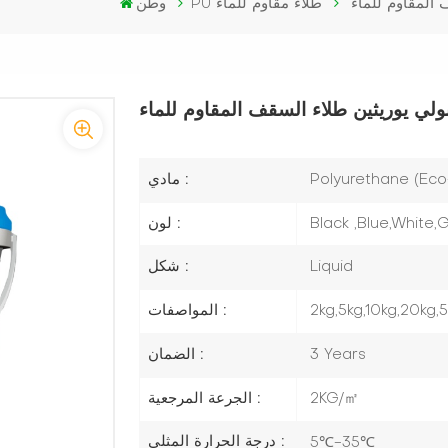
 المقاوم للماء
PU طلاء مقاوم للماء
وطن
لبولي يوريثين طلاء السقف المقاوم للماء
مادي :
Polyurethane (Eco-
لون :
Black ,Blue,White
شكل :
Liquid
المواصفات :
2kg,5kg,10kg,20kg,
الضمان :
3 Years
الجرعة المرجعية :
2KG/㎡
درجة الحرارة المثلى :
5℃-35℃