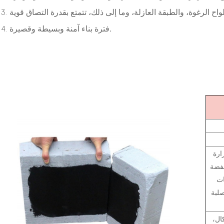
فترة بناء آمنة وبسيطة وقصيرة.
ارة
ناء 180 درجة
ات
 φ10
باسكال،