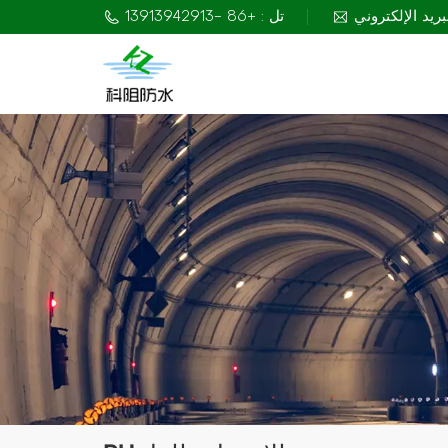
تل : +86 -13913942913