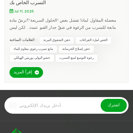
التسرب الخاص بك
Jul 11, 2025
معضلة المقاول: لماذا تفشل بعض "الحلول السريعة"؟ترشّ مادة
مانعة للتسرب من الرغوة في شقّ جدار القبو. تتمدد... لكن ليس
كافيا لملء الفراغ. أو الأسوأ من ذلك، أنه يتوسع أكثر مما ينبغي،
العلامات الساخنة :
الجص لملء الفراغات
حقن الشقوق المرنة
تشويه الجدار. الآن لديك:💸 العملاء الغاضبين تتطلب إعادة العمل🚧
مزيد من الضرر من التسرب الأصليعلم التوسع الذكيليست كل
حقن إصلاح الخرسانة
مانع تسرب رغوي مقاوم للماء
الرغوات متساوية. إليك ما يهم:1. سرعة التوسع
رغوة التوسع لمنع التسرب
حشو البولي يوريثين الهيكلي
إقرأ المزيد