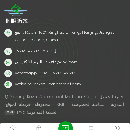
احترافية للتطبيقتحضير السطح أمر مهم - إزالة الصدأ السائب
باستخدام فرشاة سلكيةضعها في طبقات بشكل صحيح - 2-3
طبقات للحصول على أقصى قدر من الحمايةالتوقيت هو المفتاح -
يتم تطبيقه بين 50-90 درجة فهرنهايت للحصول على أفضل النتائج
جمع : Room 1621, Xinghuo E Fang, Nanjing, Jiangsu,
ChinaProvince, China
تل : +86 -13913942913
البريد الإلكتروني : njkzfs@163.com
Whatsapp : +86 -13913942913
Website: ar.kezuwaterproof.com
© Nanjing Kezu Waterproof Material Co.,ltd جميع الحقوق
المدونة
|
سياسة الخصوصية
|
XML
|
خريطة الموقع
محفوظة .
IPv6 الشبكة المدعومة