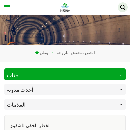
الجص منخفض اللزوجة
وطن
فئات
أحدث مدونة
العلامات
الخطر الخفي للشقوق