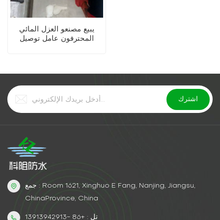
يبيع مصنعو العزل المائي
المحترفون عامل توصيل
البولي يوريثين القابل للذوبان
في الماء
جمع : Room 1621, Xinghuo E Fang, Nanjing, Jiangsu,
ChinaProvince, China
تل : +86 -13913942913