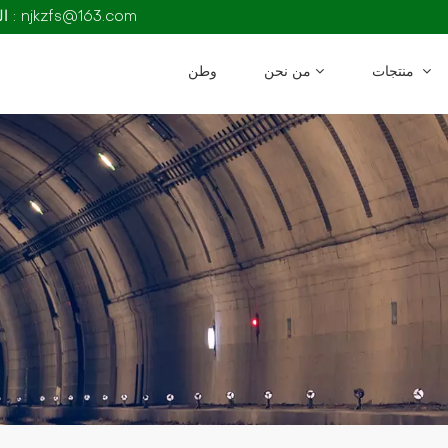
البريد الإلكتروني : njkzfs@163.com
منتجات
من نحن
وطن