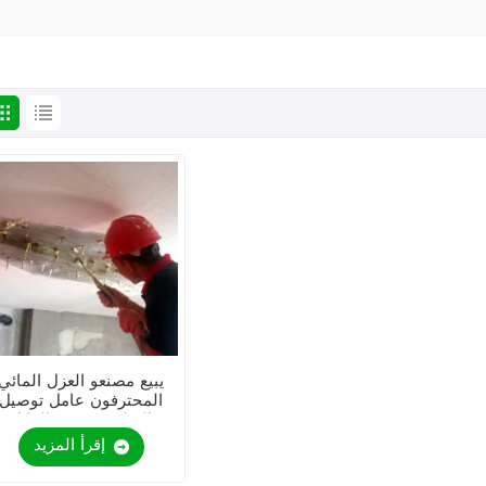
يبيع مصنعو العزل المائي
المحترفون عامل توصيل
البولي يوريثين القابل
للذوبان في الماء
إقرأ المزيد