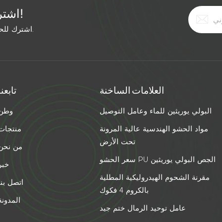
اشترك في النشرة الإخبارية المجانية!
اشترك للحصول على آخر الأخبار. ابق على اطلاع بأحدث الاتجاهات.
العلامات الساخنة
تابعنا
البولي يوريثين للماء وعامل التوصيل
وطن
مواد الحشو الهندسية عالية المرونة
منتجات
تحت الأرض
من نحن
سعر الحشو PU الجص البولي يوريثين
خبر
مقرنة الشحوم الهيدروليكية المطلية
اتصل بنا
بالكروم 4 فكوك
المدونة
عامل توحيد الرمال ختم جيد