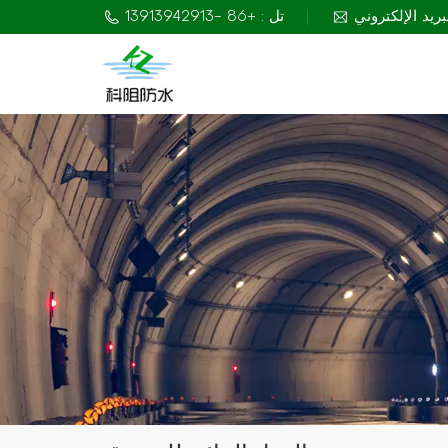
تل : +86 -13913942913