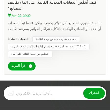
كيف تُخفّض الدهانات المعدنية القائمة على الماء تكاليف
المصانع؟
Apr 25, 2025
بالنسبة لمديري المصانع، كل دولار يُحسب. ولكن عندما تبدأ المعدات
أو الآلات أو المعادن الهيكلية بالتآكل، تتراكم الفواتير بسرعة: تكاليف
إعادة الطلاء، وتوقف العمل، وحتى سحب المنتجات من السوق
العلامات الساخنة :
طلاءات معدنية فعالة من حيث التكلفة
بسبب تلوثها. قد تبدو الدهانات التقليدية القائمة على المذيبات أرخص
في البداية، لكن تكاليفها الخفية باهظة. التكاليف الخفية للدهانات
الطلاءات المتوافقة مع معايير إدارة السلامة والصحة المهنية (OSHA)
القائمة على المذيبات الامتثال الصحي: يمكن أن يكلف تركيب أنظمة
التخلص من الطلاء القائم على الماء
التهوية لتلبية معايير إدارة السلامة والصحة المهنية أكثر من 10000
دولار أمريكي لكل مساحة عمل. التخلص من النفايات: يتم تصنيف
إقرأ المزيد
المذيبات باعتبارها نفايات خطرة، مما يتطلب بروتوكولات التخلص
منها باهظة الثمن. الإنتاج البطيء: أوقات التجفيف الأطول تعني
خطوط تجميع أبطأ. يدخل الدهانات المعدنية القائمة على الماءالتحول
ليس مجرد "تبييض للألوان" - بل هو تغيير جذري في الوضع المالي:
خفض تكاليف التخلص من النفايات بنسبة 70%: النفايات القائمة
على الماء ليست خطرة، مما يخفض رسوم التخلص منها. تقليل
وقت التوقف: التجفيف السريع = دفعات أكثر يوميًا. تجنب الغرامات: