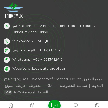
ابق متوافقًا مع لوائح المركبات العضوية المتطايرة العالمية دون عناء.
وفورات حقيقية، نتائج حقيقيةتحول مصنع أجهزة منزلية في الغرب
الأوسط إلى استخدام معادن مائية في مكوناته الفولاذية. النتيجة؟
وفورات سنوية قدرها 52,000 دولار أمريكي في إدارة النفايات،
وزيادة بنسبة 15% في سرعة الإنتاج. حتى فواتير الطاقة انخفضت -
جمع : Room 1621, Xinghuo E Fang, Nanjing, Jiangsu,
فلا حاجة لمراوح شفط ضخمة! الوجبات الجاهزةالدهانات المعدنية
ChinaProvince, China
القائمة على الماء ليست مجرد إضافة جمالية، بل هي أداة
تل : +86 -13913942913
استراتيجية لحماية ميزانيتك ومنتجاتك.
البريد الإلكتروني : njkzfs@163.com
Whatsapp : +86 -13913942913
Website: ar.kezuwaterproof.com
© Nanjing Kezu Waterproof Material Co.,ltd جميع الحقوق
المدونة
|
سياسة الخصوصية
|
XML
|
خريطة الموقع
محفوظة .
IPv6 الشبكة المدعومة