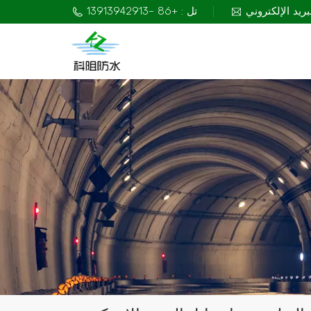
تل : +86 -13913942913