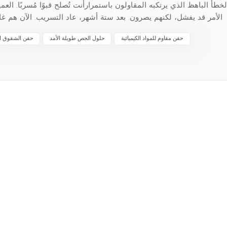
لخطأ الباهظ الذي يرتكبه المقاولون باستمرارأنت تُصلح قبوًا مُسربًا. الع
الأمر قد يفشل، لكنهم يصرون. بعد ستة أشهر، عاد التسريب. الآن هم غاضب
حقن مقاوم للمواد الكيميائية
حلول الجص طويلة الأمد
حقن الشقوق ال
إذا كانت الركيزة رطبةالسندات تحت الماءالمقاومة الكيميائيةيتحلل في 
التكاليف الخفية 
إعادة - البولي ي
مكالمات مرتدة - العملاء السعداء = المزيد من الإحالات. دراسة حالة: 
سنواتتم توفير 120,000 دولار في الإصلاحات السنوية