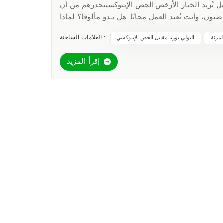
ميل يُريد الخيار الأرخص.الجص الإيبوكسيتحذرهم من أن
ون، وأنت تُعيد العمل مجانًا. هل يبدو مألوفا؟ لماذا
يفشل الجص الإيبوكسي (بينما لا يفشل البولي يوريا)عاملالجص الإيبوكسيحشو البولي يورياوقت العلاج4-24 ساعة (تأخير
العلامات الساخنة :
مرنة
البولي يوريا مقابل الجص الإيبوكسي
المشاريع)20-90 ثانية (إصلاح فوري)المرونةهش (الشقوق تحت الضغط)يمتد بنسبة 300٪ (بدون شقوق)مقاومة الماءيفشل
الأحماض/الزيوتيتعامل مع المواد الكيميائية القاسية
إقرأ المزيد
للحشو "الرخيص"نعم، تكلفة البولي يوريا 2-3 مرات أكثر لكل جالون من الإيبوكسي. لكن خذ بعين الاعتبار:لا
وريا تدوم عقود، فشل الايبوكسي في 5-10 سنوات.صفر توقف - وقت العلاج = دقائق، وليس أيام.لا توجد
إنقاذ أرض المصنعاستمرت أرضيات مصنع تجهيز الأغذية
المُغطاة بالإيبوكسي بالتشقق تحت وطأة الرافعات الشوكية الثقيلة. بعد التحول إلى البولي يوريا:لا يوجد شقوق في أكثر من 3
الوجبات الجاهزةتوقف عن خسارة الأموال على الإصلاحات المؤقتة.
البولي يوريا تدفع ثمن نفسها.