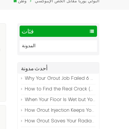
البولي يوريا مقابل الجص الإيبوكسي
وطن
فئات
المدونة
ل
أحدث مدونة
Why Your Grout Job Failed 6 Months Later (And How to Prevent It)
How to Find the Real Crack (Because What You See Isn't Always the Source)
When Your Floor Is Wet but Your Crack Is Dry
How Grout Injection Keeps Your Retail Floors Looking Fresh
How Grout Saves Your Radiant Floor from Moisture Damage