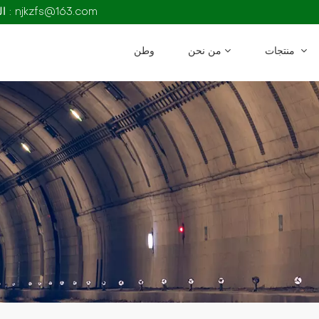
البريد الإلكتروني : njkzfs@163.com
منتجات
من نحن
وطن