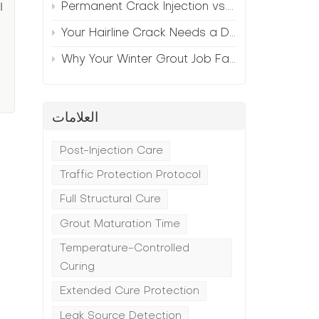
Permanent Crack Injection vs. Annual Patching—The Math
ا
Your Hairline Crack Needs a Different Grout Than Your Wide Gap
Why Your Winter Grout Job Failed (And How to Fix It)
العلامات
Post-Injection Care
Traffic Protection Protocol
Full Structural Cure
Grout Maturation Time
Temperature-Controlled
Curing
Extended Cure Protection
Leak Source Detection