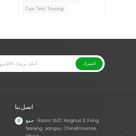
Dye Test Tracing
اتصل بنا
جمع : Room 1621, Xinghuo E Fang,
Nanjing, Jiangsu, ChinaProvince,