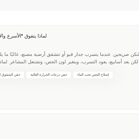
لماذا يتفوق "الأسرع و
نكن صريحين: عندما يتسرب جدار قبو أو تتشقق أرضية مصنع، غالبًا ما يلج
لكن بعد أسابيع، يعود التسرب، ويتغير لون الجص، وتشتعل المشاعر. لماذا
إصلاح الجص تحت الماء
حقن درجات الحرارة العالية
حقن الشقوق ال
الفور)المرونة
-40 درجة فهرنهايت إلى 300 درجة فهرنهايت تحطيم أ
للغالون الواحد من الإيبوكسي. لكن ضع في اعتبارك: توفير العمالة: إ
في مشروع واحد. توقف مصنع سيارات ألماني عن الإنتاج بسبب تسرب
عن إهدار المال على الإصلاحات المؤقتة. البولي يوريا ليس نفقة، بل استثمار.