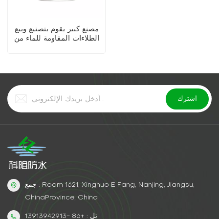
مصنع كبير يقوم بتصنيع وبيع
الطلاءات المقاومة للماء من
مادة البولي يوريثين عالية
الجودة
جمع : Room 1621, Xinghuo E Fang, Nanjing, Jiangsu,
ChinaProvince, China
تل : +86 -13913942913