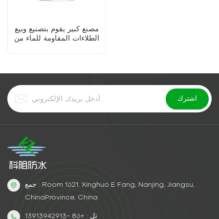
مصنع كبير يقوم بتصنيع وبيع
الطلاءات المقاومة للماء من
مادة البولي يوريثين عالية
الجودة
جمع : Room 1621, Xinghuo E Fang, Nanjing, Jiangsu,
ChinaProvince, China
تل : +86 -13913942913