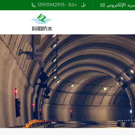
تل : +86 -13913942913