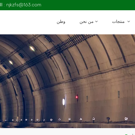
البريد الإلكتروني : njkzfs@163.com
منتجات
من نحن
وطن