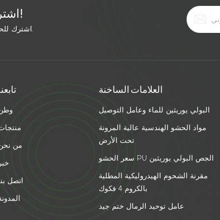
اشترك في النشرة الإخبارية المجانية!
اشترك للحصول على آخر الأخبار. ابق على اطلاع بأحدث الاتجاهات.
العلامات الساخنة
تابعنا
البولي يوريثين للماء وعامل التوصيل
وطن
مواد الحشو الهندسية عالية المرونة
منتجات
تحت الأرض
من نحن
سعر الحشو PU الجص البولي يوريثين
خبر
مقرنة الشحوم الهيدروليكية المطلية
اتصل بنا
بالكروم 4 فكوك
المدونة
عامل توحيد الرمال ختم جيد