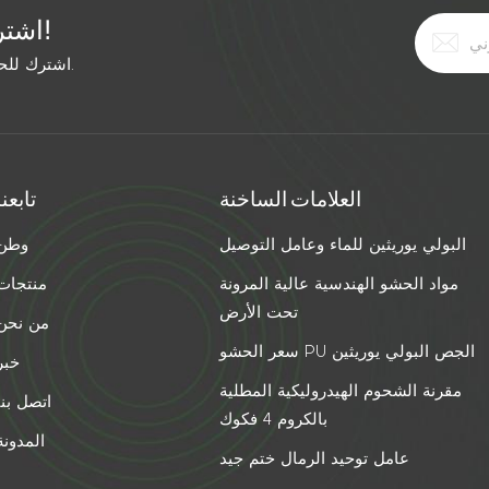
اشترك في النشرة الإخبارية المجانية!
اشترك للحصول على آخر الأخبار. ابق على اطلاع بأحدث الاتجاهات.
العلامات الساخنة
تابعنا
البولي يوريثين للماء وعامل التوصيل
وطن
مواد الحشو الهندسية عالية المرونة
منتجات
تحت الأرض
من نحن
سعر الحشو PU الجص البولي يوريثين
خبر
مقرنة الشحوم الهيدروليكية المطلية
اتصل بنا
بالكروم 4 فكوك
المدونة
عامل توحيد الرمال ختم جيد