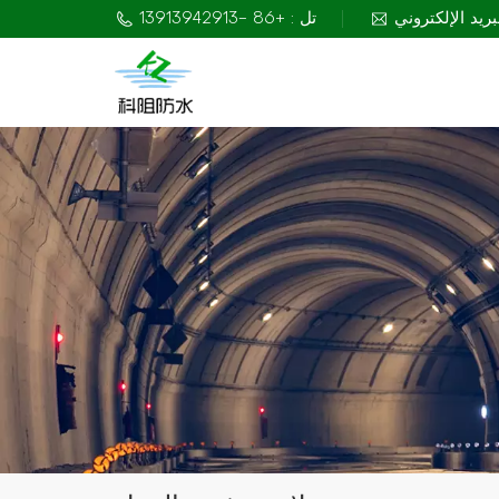
تل : +86 -13913942913