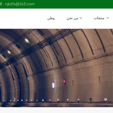
البريد الإلكتروني : njkzfs@163.com
منتجات
من نحن
وطن